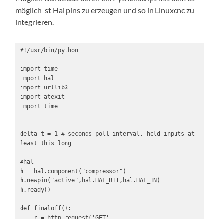
möglich ist Hal pins zu erzeugen und so in Linuxcnc zu
integrieren.
#!/usr/bin/python

import time

import hal

import urllib3

import atexit

import time

delta_t = 1 # seconds poll interval, hold inputs at 
least this long

#hal

h = hal.component("compressor")

h.newpin("active",hal.HAL_BIT,hal.HAL_IN)

h.ready()

def finaloff():

    r = http.request('GET', 