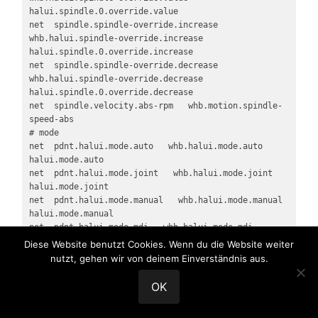
halui.spindle.0.override.value

net  spindle.spindle-override.increase   
whb.halui.spindle-override.increase	
halui.spindle.0.override.increase

net  spindle.spindle-override.decrease   
whb.halui.spindle-override.decrease	
halui.spindle.0.override.decrease

net  spindle.velocity.abs-rpm   whb.motion.spindle-
speed-abs

# mode

net  pdnt.halui.mode.auto   whb.halui.mode.auto   
halui.mode.auto

net  pdnt.halui.mode.joint   whb.halui.mode.joint   
halui.mode.joint

net  pdnt.halui.mode.manual   whb.halui.mode.manual   
halui.mode.manual

net  pdnt.halui.mode.mdi   whb.halui.mode.mdi   
halui.mode.mdi

Diese Website benutzt Cookies. Wenn du die Website weiter
net  pdnt.halui.mode.is-auto   halui.mode.is-auto   
nutzt, gehen wir von deinem Einverständnis aus.
whb.halui.mode.is-auto

net  pdnt.halui.mode.is-joint   halui.mode.is-joint   
OK
whb.halui.mode.is-joint

net  pdnt.halui.mode.is-manual   halui.mode.is-