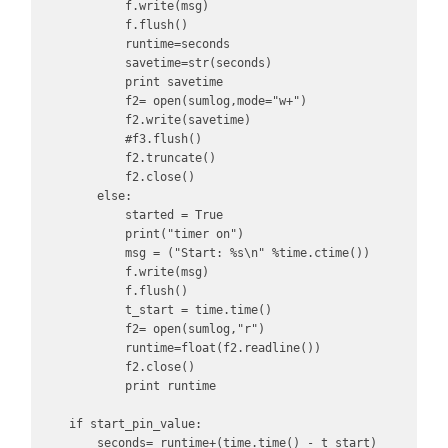
            f.write(msg)

            f.flush()

            runtime=seconds

            savetime=str(seconds)

            print savetime

            f2= open(sumlog,mode="w+")

            f2.write(savetime)

            #f3.flush()

            f2.truncate()

            f2.close()

        else:

            started = True

            print("timer on")

            msg = ("Start: %s\n" %time.ctime())

            f.write(msg)

            f.flush()

            t_start = time.time()

            f2= open(sumlog,"r")

            runtime=float(f2.readline())

            f2.close()

            print runtime

    if start_pin_value: 

        seconds= runtime+(time.time() - t_start)
