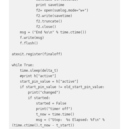
            print savetime

            f2= open(sumlog,mode="w+")

            f2.write(savetime)

            f2.truncate()

            f2.close()

    msg = ("End %s\n" % time.ctime())

    f.write(msg)

    f.flush()

atexit.register(finaloff)

while True:

    time.sleep(delta_t)

    #print h["active"]

    start_pin_value = h["active"]

    if start_pin_value != old_start_pin_value:

        print("changed")

        if started:

            started = False

            print("timer off")

            t_now = time.time()

            msg = ("Stop:  %s Elapsed: %f\n" % 
(time.ctime(),t_now - t_start))
