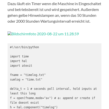
Dazu läuft ein Timer wenn die Maschine in Eingeschaltet
und betriebsbereit ist und wird gespeichert. Außerdem
gehen gelbe Hinweislampen an, wenn das 50 Stunden
oder 2000 Stunden Wartungsintervall erreicht ist.
#!/usr/bin/python

import time

import hal

import atexit

fname = "timelog.txt"

sumlog = "time.txt"

delta_t = 1 # seconds poll interval, hold inputs at 
least this long

f = open(fname,mode="a+") # a: append or create if 
file doesnt exist

h = hal.component("timelog")
