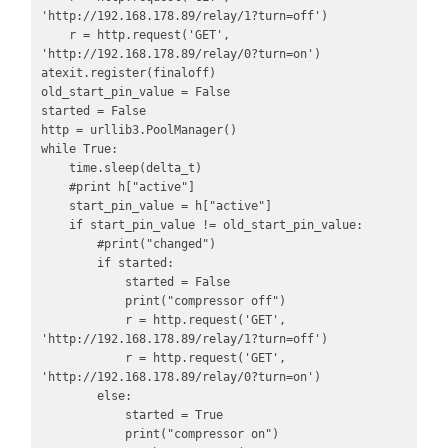
'http://192.168.178.89/relay/1?turn=off')

    r = http.request('GET', 
'http://192.168.178.89/relay/0?turn=on')

atexit.register(finaloff)

old_start_pin_value = False

started = False

http = urllib3.PoolManager()

while True:

    time.sleep(delta_t)

    #print h["active"]

    start_pin_value = h["active"]

    if start_pin_value != old_start_pin_value:

        #print("changed")

        if started:

            started = False

            print("compressor off")

            r = http.request('GET', 
'http://192.168.178.89/relay/1?turn=off')

            r = http.request('GET', 
'http://192.168.178.89/relay/0?turn=on')

        else:

            started = True

            print("compressor on")
