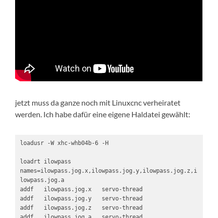
jetzt muss da ganze noch mit Linuxcnc verheiratet
werden. Ich habe dafür eine eigene Haldatei gewählt:
loadusr -W xhc-whb04b-6 -H

loadrt ilowpass 
names=ilowpass.jog.x,ilowpass.jog.y,ilowpass.jog.z,i
lowpass.jog.a

addf   ilowpass.jog.x   servo-thread

addf   ilowpass.jog.y   servo-thread

addf   ilowpass.jog.z   servo-thread

addf   ilowpass.jog.a   servo-thread
