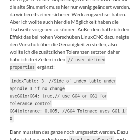
die alte Sinumerik muss hier nur wenig geändert werden,
da wir bereits einen sicheren Werkzeugwechsel haben.
Aber ich wollte auch hier die Möglichkeit haben die
Tischseite vorgeben zu können. Außerdem hatte ich den
Effekt das bei hohen Vorschüben LinuxCNC dazu neigte
den Vorschub über die Genauigkeit zu stellen, also
wollte ich die zusätzlichen Toleranzen setzten daher
habe ich drei Zeilen in den
// user-defined
ergänzt:
properties
indexTable: 3, //Side of index table under
Spindle 3 if no change
useG61orG64: true,// use G64 or G61 for
tolerance control
G64tolerance: 0.005, //G64 Tolenace uses G61 if
0
Dann mussten das ganze noch umgesetzt werden. Dazu
habe ich dann am Ende von
noch
function onOpen()