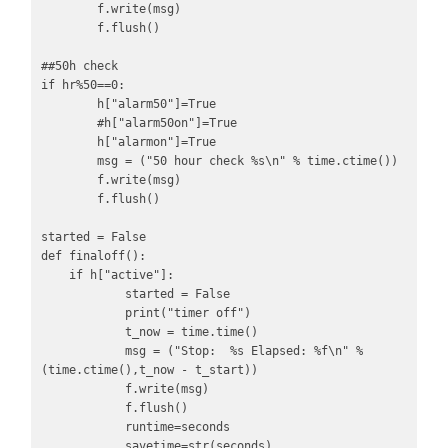
        f.write(msg)

        f.flush()

##50h check

if hr%50==0:

        h["alarm50"]=True

        #h["alarm50on"]=True

        h["alarmon"]=True

        msg = ("50 hour check %s\n" % time.ctime())

        f.write(msg)

        f.flush()

started = False

def finaloff():

    if h["active"]:

            started = False

            print("timer off")

            t_now = time.time()

            msg = ("Stop:  %s Elapsed: %f\n" % 
(time.ctime(),t_now - t_start))

            f.write(msg)

            f.flush()

            runtime=seconds

            savetime=str(seconds)
