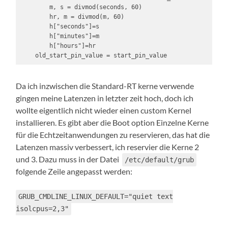
        m, s = divmod(seconds, 60)

        hr, m = divmod(m, 60)

        h["seconds"]=s

        h["minutes"]=m

        h["hours"]=hr

    old_start_pin_value = start_pin_value
Da ich inzwischen die Standard-RT kerne verwende
gingen meine Latenzen in letzter zeit hoch, doch ich
wollte eigentlich nicht wieder einen custom Kernel
installieren. Es gibt aber die Boot option Einzelne Kerne
für die Echtzeitanwendungen zu reservieren, das hat die
Latenzen massiv verbessert, ich reservier die Kerne 2
und 3. Dazu muss in der Datei
/etc/default/grub
folgende Zeile angepasst werden:
GRUB_CMDLINE_LINUX_DEFAULT="quiet text
isolcpus=2,3"