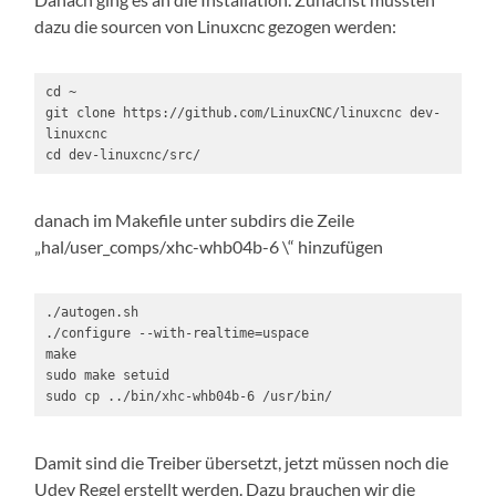
dazu die sourcen von Linuxcnc gezogen werden:
cd ~

git clone https://github.com/LinuxCNC/linuxcnc dev-
linuxcnc

cd dev-linuxcnc/src/
danach im Makefile unter subdirs die Zeile
„hal/user_comps/xhc-whb04b-6 \“ hinzufügen
./autogen.sh

./configure --with-realtime=uspace

make

sudo make setuid

sudo cp ../bin/xhc-whb04b-6 /usr/bin/
Damit sind die Treiber übersetzt, jetzt müssen noch die
Udev Regel erstellt werden. Dazu brauchen wir die