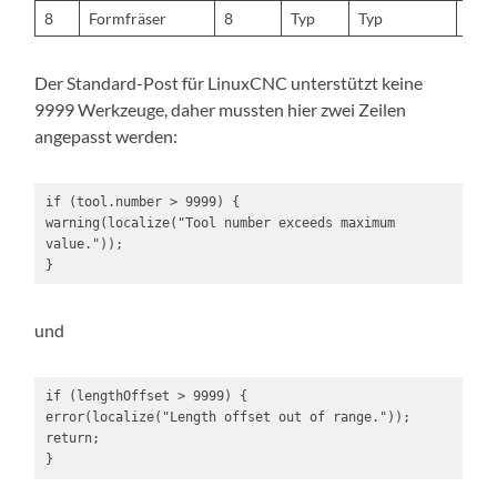
8
Formfräser
8
Typ
Typ
Typ
Der Standard-Post für LinuxCNC unterstützt keine
9999 Werkzeuge, daher mussten hier zwei Zeilen
angepasst werden:
if (tool.number > 9999) {

warning(localize("Tool number exceeds maximum 
value."));

}
und
if (lengthOffset > 9999) {

error(localize("Length offset out of range."));

return;

}