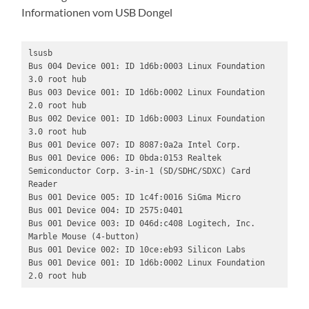
Informationen vom USB Dongel
lsusb

Bus 004 Device 001: ID 1d6b:0003 Linux Foundation 
3.0 root hub

Bus 003 Device 001: ID 1d6b:0002 Linux Foundation 
2.0 root hub

Bus 002 Device 001: ID 1d6b:0003 Linux Foundation 
3.0 root hub

Bus 001 Device 007: ID 8087:0a2a Intel Corp. 

Bus 001 Device 006: ID 0bda:0153 Realtek 
Semiconductor Corp. 3-in-1 (SD/SDHC/SDXC) Card 
Reader

Bus 001 Device 005: ID 1c4f:0016 SiGma Micro 

Bus 001 Device 004: ID 2575:0401  

Bus 001 Device 003: ID 046d:c408 Logitech, Inc. 
Marble Mouse (4-button)

Bus 001 Device 002: ID 10ce:eb93 Silicon Labs 

Bus 001 Device 001: ID 1d6b:0002 Linux Foundation 
2.0 root hub