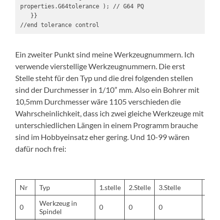
properties.G64tolerance ); // G64 PQ

   }}

//end tolerance control
Ein zweiter Punkt sind meine Werkzeugnummern. Ich
verwende vierstellige Werkzeugnummern. Die erst
Stelle steht für den Typ und die drei folgenden stellen
sind der Durchmesser in 1/10” mm. Also ein Bohrer mit
10,5mm Durchmesser wäre 1105 verschieden die
Wahrscheinlichkeit, dass ich zwei gleiche Werkzeuge mit
unterschiedlichen Längen in einem Programm brauche
sind im Hobbyeinsatz eher gering. Und 10-99 wären
dafür noch frei:
Nr
Typ
1.stelle
2.Stelle
3.Stelle
4.Ste
Werkzeug in
0
0
0
0
0
Spindel