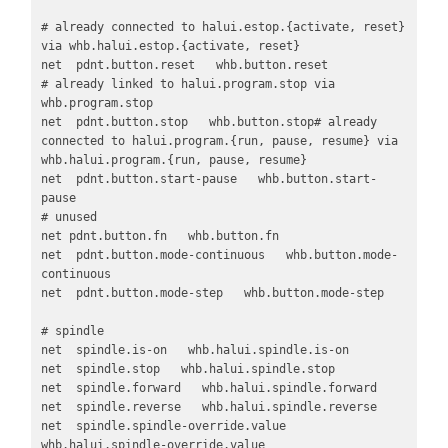
# already connected to halui.estop.{activate, reset} 
via whb.halui.estop.{activate, reset}

net  pdnt.button.reset   whb.button.reset

# already linked to halui.program.stop via 
whb.program.stop

net  pdnt.button.stop   whb.button.stop# already 
connected to halui.program.{run, pause, resume} via 
whb.halui.program.{run, pause, resume}

net  pdnt.button.start-pause   whb.button.start-
pause   

# unused

net pdnt.button.fn   whb.button.fn

net  pdnt.button.mode-continuous   whb.button.mode-
continuous

net  pdnt.button.mode-step   whb.button.mode-step

# spindle

net  spindle.is-on   whb.halui.spindle.is-on

net  spindle.stop   whb.halui.spindle.stop

net  spindle.forward   whb.halui.spindle.forward

net  spindle.reverse   whb.halui.spindle.reverse

net  spindle.spindle-override.value   
whb.halui.spindle-override.value	