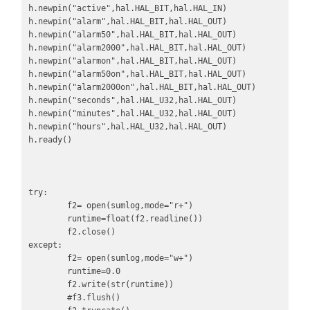
h.newpin("active",hal.HAL_BIT,hal.HAL_IN)

h.newpin("alarm",hal.HAL_BIT,hal.HAL_OUT)

h.newpin("alarm50",hal.HAL_BIT,hal.HAL_OUT)

h.newpin("alarm2000",hal.HAL_BIT,hal.HAL_OUT)

h.newpin("alarmon",hal.HAL_BIT,hal.HAL_OUT)

h.newpin("alarm50on",hal.HAL_BIT,hal.HAL_OUT)

h.newpin("alarm2000on",hal.HAL_BIT,hal.HAL_OUT)

h.newpin("seconds",hal.HAL_U32,hal.HAL_OUT)

h.newpin("minutes",hal.HAL_U32,hal.HAL_OUT)

h.newpin("hours",hal.HAL_U32,hal.HAL_OUT)

h.ready()

try:

        f2= open(sumlog,mode="r+")

        runtime=float(f2.readline())

        f2.close()

except:

        f2= open(sumlog,mode="w+")

        runtime=0.0

        f2.write(str(runtime))

        #f3.flush()
