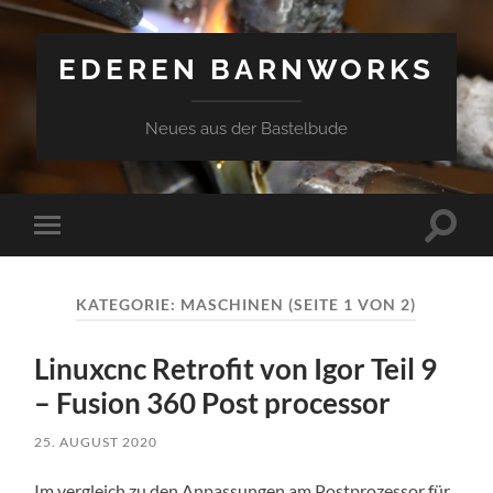
EDEREN BARNWORKS
Neues aus der Bastelbude
Suchfe
Mobile-
ein-/a
Menü
ein-/ausblenden
KATEGORIE:
MASCHINEN
(SEITE 1 VON 2)
Linuxcnc Retrofit von Igor Teil 9
– Fusion 360 Post processor
25. AUGUST 2020
Im vergleich zu den Anpassungen am Postprozessor für