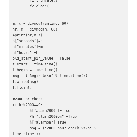
        f2.truncate()

        f2.close()

m, s = divmod(runtime, 60)

hr, m = divmod(m, 60)

#print(hr,m,s)

h["seconds"]=s

h["minutes"]=m

h["hours"]=hr

old_start_pin_value = False

t_start = time.time()

t_begin = time.time()

msg = ("Begin %s\n" % time.ctime())

f.write(msg)

f.flush()

#2000 hr check

if hr%2000==0:

        h["alarm2000"]=True

        #h["alarm2000on"]=True

        h["alarmon"]=True

        msg = ("2000 hour check %s\n" % 
time.ctime())
