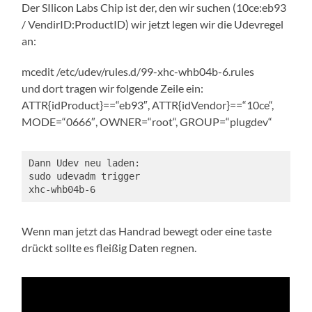
Der SIlicon Labs Chip ist der, den wir suchen (10ce:eb93
/ VendirID:ProductID) wir jetzt legen wir die Udevregel
an:
mcedit /etc/udev/rules.d/99-xhc-whb04b-6.rules
und dort tragen wir folgende Zeile ein:
ATTR{idProduct}==“eb93″, ATTR{idVendor}==“10ce“,
MODE=“0666″, OWNER=“root“, GROUP=“plugdev“
Dann Udev neu laden:
sudo udevadm trigger
xhc-whb04b-6
Wenn man jetzt das Handrad bewegt oder eine taste
drückt sollte es fleißig Daten regnen.