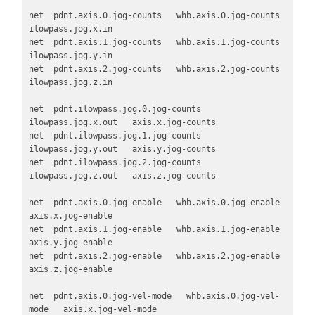
net  pdnt.axis.0.jog-counts   whb.axis.0.jog-counts   
ilowpass.jog.x.in

net  pdnt.axis.1.jog-counts   whb.axis.1.jog-counts   
ilowpass.jog.y.in

net  pdnt.axis.2.jog-counts   whb.axis.2.jog-counts   
ilowpass.jog.z.in

net  pdnt.ilowpass.jog.0.jog-counts   
ilowpass.jog.x.out   axis.x.jog-counts

net  pdnt.ilowpass.jog.1.jog-counts   
ilowpass.jog.y.out   axis.y.jog-counts

net  pdnt.ilowpass.jog.2.jog-counts   
ilowpass.jog.z.out   axis.z.jog-counts

net  pdnt.axis.0.jog-enable   whb.axis.0.jog-enable   
axis.x.jog-enable

net  pdnt.axis.1.jog-enable   whb.axis.1.jog-enable   
axis.y.jog-enable

net  pdnt.axis.2.jog-enable   whb.axis.2.jog-enable   
axis.z.jog-enable

net  pdnt.axis.0.jog-vel-mode   whb.axis.0.jog-vel-
mode   axis.x.jog-vel-mode
