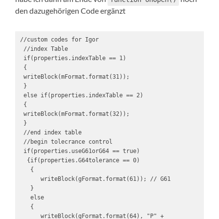
den dazugehörigen Code ergänzt
//custom codes for Igor

 //index Table

 if(properties.indexTable == 1)

 {

 writeBlock(mFormat.format(31));

 }

 else if(properties.indexTable == 2)

 {

 writeBlock(mFormat.format(32));

 }

 //end index table

 //begin tolecrance control 

 if(properties.useG61orG64 == true)

  {if(properties.G64tolerance == 0)

   {

      writeBlock(gFormat.format(61)); // G61

   }

   else

   {

      writeBlock(gFormat.format(64), "P" + 