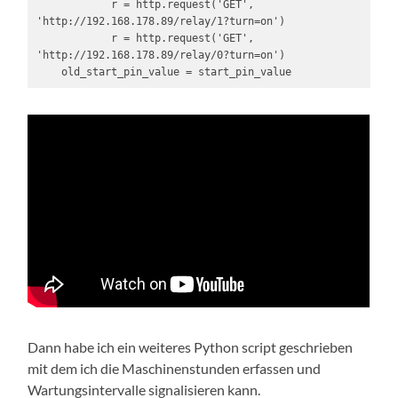
            r = http.request('GET', 
'http://192.168.178.89/relay/1?turn=on')

            r = http.request('GET', 
'http://192.168.178.89/relay/0?turn=on')

    old_start_pin_value = start_pin_value
Dann habe ich ein weiteres Python script geschrieben
mit dem ich die Maschinenstunden erfassen und
Wartungsintervalle signalisieren kann.