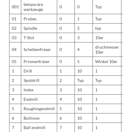
temporäre
001
0
0
Typ
Typ
werkzeuge
01
Probes
0
1
Typ
Typ
02
Spindle
0
2
typ
typ
03
T-Slot
0
3
10er
1er
druchmesser
Dur
04
Scheibenfräser
0
4
10er
1er
05
Prismenfräser
0
5
Winkel 10er
Wink
1
Drill
1
10
1
0,1
2
Spotdrill
2
Typ
Typ
Typ
3
Index
3
10
1
0,1
4
Endmill
4
10
1
0,1
5
Roughingendmill
5
10
1
0,1
6
Bullnose
6
10
1
Radi
7
Ball endmill
7
10
1
0,1