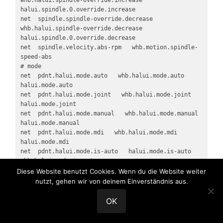
whb.halui.spindle-override.increase	
halui.spindle.0.override.increase

net  spindle.spindle-override.decrease   
whb.halui.spindle-override.decrease	
halui.spindle.0.override.decrease

net  spindle.velocity.abs-rpm   whb.motion.spindle-
speed-abs

# mode

net  pdnt.halui.mode.auto   whb.halui.mode.auto   
halui.mode.auto

net  pdnt.halui.mode.joint   whb.halui.mode.joint   
halui.mode.joint

net  pdnt.halui.mode.manual   whb.halui.mode.manual   
halui.mode.manual

net  pdnt.halui.mode.mdi   whb.halui.mode.mdi   
halui.mode.mdi

net  pdnt.halui.mode.is-auto   halui.mode.is-auto   
whb.halui.mode.is-auto

net  pdnt.halui.mode.is-joint   halui.mode.is-joint   
Diese Website benutzt Cookies. Wenn du die Website weiter
whb.halui.mode.is-joint

nutzt, gehen wir von deinem Einverständnis aus.
net  pdnt.halui.mode.is-manual   halui.mode.is-
manual   whb.halui.mode.is-manual

OK
#net  pdnt.halui.mode.is-mdi   halui.mode.is-mdi   
whb.halui.mode.is-mdi
