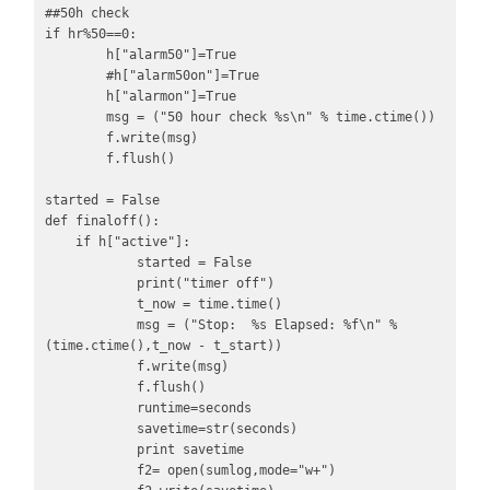
##50h check

if hr%50==0:

        h["alarm50"]=True

        #h["alarm50on"]=True

        h["alarmon"]=True

        msg = ("50 hour check %s\n" % time.ctime())

        f.write(msg)

        f.flush()

started = False

def finaloff():

    if h["active"]:

            started = False

            print("timer off")

            t_now = time.time()

            msg = ("Stop:  %s Elapsed: %f\n" % 
(time.ctime(),t_now - t_start))

            f.write(msg)

            f.flush()

            runtime=seconds

            savetime=str(seconds)

            print savetime

            f2= open(sumlog,mode="w+")
