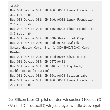
lsusb

Bus 004 Device 001: ID 1d6b:0003 Linux Foundation 
3.0 root hub

Bus 003 Device 001: ID 1d6b:0002 Linux Foundation 
2.0 root hub

Bus 002 Device 001: ID 1d6b:0003 Linux Foundation 
3.0 root hub

Bus 001 Device 007: ID 8087:0a2a Intel Corp. 

Bus 001 Device 006: ID 0bda:0153 Realtek 
Semiconductor Corp. 3-in-1 (SD/SDHC/SDXC) Card 
Reader

Bus 001 Device 005: ID 1c4f:0016 SiGma Micro 

Bus 001 Device 004: ID 2575:0401  

Bus 001 Device 003: ID 046d:c408 Logitech, Inc. 
Marble Mouse (4-button)

Bus 001 Device 002: ID 10ce:eb93 Silicon Labs 

Bus 001 Device 001: ID 1d6b:0002 Linux Foundation 
2.0 root hub
Der SIlicon Labs Chip ist der, den wir suchen (10ce:eb93
/ VendirID:ProductID) wir jetzt legen wir die Udevregel