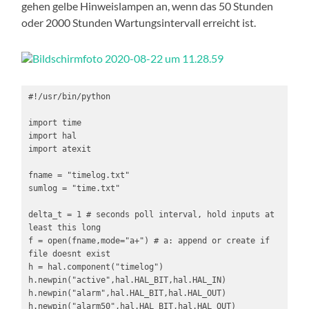
gehen gelbe Hinweislampen an, wenn das 50 Stunden
oder 2000 Stunden Wartungsintervall erreicht ist.
#!/usr/bin/python

import time

import hal

import atexit

fname = "timelog.txt"

sumlog = "time.txt"

delta_t = 1 # seconds poll interval, hold inputs at 
least this long

f = open(fname,mode="a+") # a: append or create if 
file doesnt exist

h = hal.component("timelog")

h.newpin("active",hal.HAL_BIT,hal.HAL_IN)

h.newpin("alarm",hal.HAL_BIT,hal.HAL_OUT)

h.newpin("alarm50",hal.HAL_BIT,hal.HAL_OUT)
