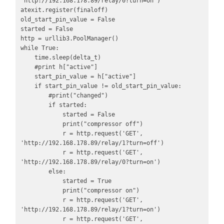
'http://192.168.178.89/relay/0?turn=on')

atexit.register(finaloff)

old_start_pin_value = False

started = False

http = urllib3.PoolManager()

while True:

    time.sleep(delta_t)

    #print h["active"]

    start_pin_value = h["active"]

    if start_pin_value != old_start_pin_value:

        #print("changed")

        if started:

            started = False

            print("compressor off")

            r = http.request('GET', 
'http://192.168.178.89/relay/1?turn=off')

            r = http.request('GET', 
'http://192.168.178.89/relay/0?turn=on')

        else:

            started = True

            print("compressor on")

            r = http.request('GET', 
'http://192.168.178.89/relay/1?turn=on')

            r = http.request('GET', 