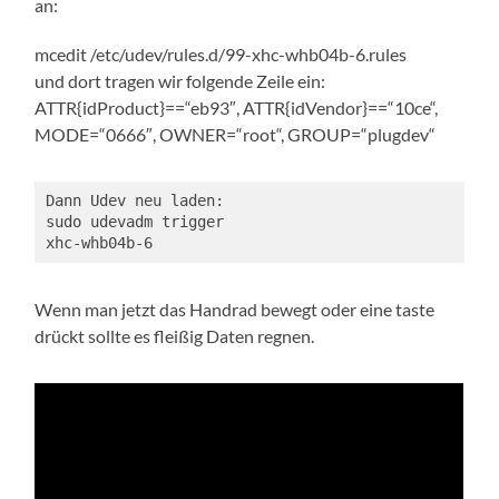
an:
mcedit /etc/udev/rules.d/99-xhc-whb04b-6.rules
und dort tragen wir folgende Zeile ein:
ATTR{idProduct}==“eb93″, ATTR{idVendor}==“10ce“,
MODE=“0666″, OWNER=“root“, GROUP=“plugdev“
Dann Udev neu laden:
sudo udevadm trigger
xhc-whb04b-6
Wenn man jetzt das Handrad bewegt oder eine taste
drückt sollte es fleißig Daten regnen.