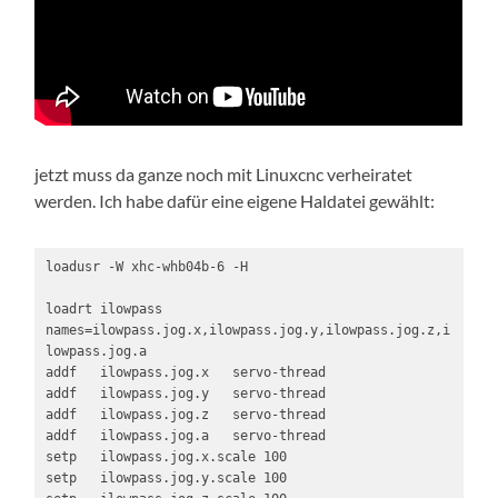
jetzt muss da ganze noch mit Linuxcnc verheiratet
werden. Ich habe dafür eine eigene Haldatei gewählt:
loadusr -W xhc-whb04b-6 -H

loadrt ilowpass 
names=ilowpass.jog.x,ilowpass.jog.y,ilowpass.jog.z,i
lowpass.jog.a

addf   ilowpass.jog.x   servo-thread

addf   ilowpass.jog.y   servo-thread

addf   ilowpass.jog.z   servo-thread

addf   ilowpass.jog.a   servo-thread

setp   ilowpass.jog.x.scale 100

setp   ilowpass.jog.y.scale 100
