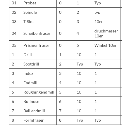
01
Probes
0
1
Typ
Typ
02
Spindle
0
2
typ
typ
03
T-Slot
0
3
10er
1er
druchmesser
Dur
04
Scheibenfräser
0
4
10er
1er
05
Prismenfräser
0
5
Winkel 10er
Wink
1
Drill
1
10
1
0,1
2
Spotdrill
2
Typ
Typ
Typ
3
Index
3
10
1
0,1
4
Endmill
4
10
1
0,1
5
Roughingendmill
5
10
1
0,1
6
Bullnose
6
10
1
Radi
7
Ball endmill
7
10
1
0,1
8
Formfräser
8
Typ
Typ
Typ