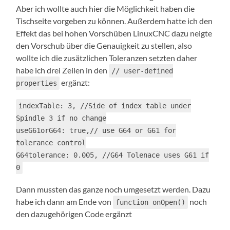
Aber ich wollte auch hier die Möglichkeit haben die
Tischseite vorgeben zu können. Außerdem hatte ich den
Effekt das bei hohen Vorschüben LinuxCNC dazu neigte
den Vorschub über die Genauigkeit zu stellen, also
wollte ich die zusätzlichen Toleranzen setzten daher
habe ich drei Zeilen in den
// user-defined
ergänzt:
properties
indexTable: 3, //Side of index table under
Spindle 3 if no change
useG61orG64: true,// use G64 or G61 for
tolerance control
G64tolerance: 0.005, //G64 Tolenace uses G61 if
0
Dann mussten das ganze noch umgesetzt werden. Dazu
habe ich dann am Ende von
noch
function onOpen()
den dazugehörigen Code ergänzt