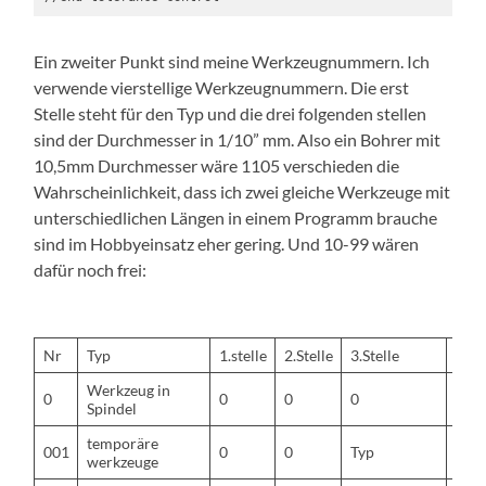
Ein zweiter Punkt sind meine Werkzeugnummern. Ich
verwende vierstellige Werkzeugnummern. Die erst
Stelle steht für den Typ und die drei folgenden stellen
sind der Durchmesser in 1/10” mm. Also ein Bohrer mit
10,5mm Durchmesser wäre 1105 verschieden die
Wahrscheinlichkeit, dass ich zwei gleiche Werkzeuge mit
unterschiedlichen Längen in einem Programm brauche
sind im Hobbyeinsatz eher gering. Und 10-99 wären
dafür noch frei:
Nr
Typ
1.stelle
2.Stelle
3.Stelle
4.Ste
Werkzeug in
0
0
0
0
0
Spindel
temporäre
001
0
0
Typ
Typ
werkzeuge