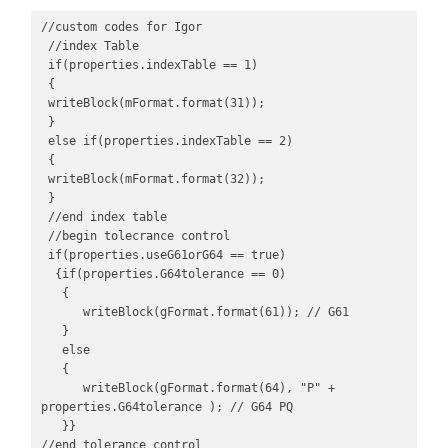
//custom codes for Igor

 //index Table

 if(properties.indexTable == 1)

 {

 writeBlock(mFormat.format(31));

 }

 else if(properties.indexTable == 2)

 {

 writeBlock(mFormat.format(32));

 }

 //end index table

 //begin tolecrance control 

 if(properties.useG61orG64 == true)

  {if(properties.G64tolerance == 0)

   {

      writeBlock(gFormat.format(61)); // G61

   }

   else

   {

      writeBlock(gFormat.format(64), "P" + 
properties.G64tolerance ); // G64 PQ

   }}

//end tolerance control