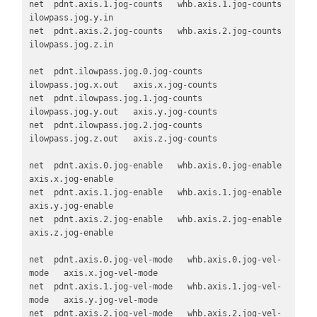
net  pdnt.axis.1.jog-counts   whb.axis.1.jog-counts   
ilowpass.jog.y.in

net  pdnt.axis.2.jog-counts   whb.axis.2.jog-counts   
ilowpass.jog.z.in

net  pdnt.ilowpass.jog.0.jog-counts   
ilowpass.jog.x.out   axis.x.jog-counts

net  pdnt.ilowpass.jog.1.jog-counts   
ilowpass.jog.y.out   axis.y.jog-counts

net  pdnt.ilowpass.jog.2.jog-counts   
ilowpass.jog.z.out   axis.z.jog-counts

net  pdnt.axis.0.jog-enable   whb.axis.0.jog-enable   
axis.x.jog-enable

net  pdnt.axis.1.jog-enable   whb.axis.1.jog-enable   
axis.y.jog-enable

net  pdnt.axis.2.jog-enable   whb.axis.2.jog-enable   
axis.z.jog-enable

net  pdnt.axis.0.jog-vel-mode   whb.axis.0.jog-vel-
mode   axis.x.jog-vel-mode

net  pdnt.axis.1.jog-vel-mode   whb.axis.1.jog-vel-
mode   axis.y.jog-vel-mode

net  pdnt.axis.2.jog-vel-mode   whb.axis.2.jog-vel-