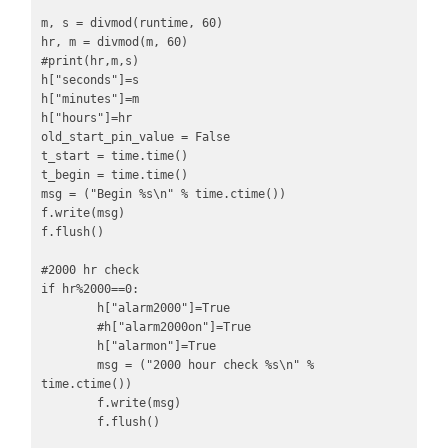
m, s = divmod(runtime, 60)

hr, m = divmod(m, 60)

#print(hr,m,s)

h["seconds"]=s

h["minutes"]=m

h["hours"]=hr

old_start_pin_value = False

t_start = time.time()

t_begin = time.time()

msg = ("Begin %s\n" % time.ctime())

f.write(msg)

f.flush()

#2000 hr check

if hr%2000==0:

        h["alarm2000"]=True

        #h["alarm2000on"]=True

        h["alarmon"]=True

        msg = ("2000 hour check %s\n" % 
time.ctime())

        f.write(msg)

        f.flush()
