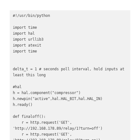
#!/usr/bin/python

import time

import hal

import urllib3

import atexit

import time

delta_t = 1 # seconds poll interval, hold inputs at 
least this long

#hal

h = hal.component("compressor")

h.newpin("active",hal.HAL_BIT,hal.HAL_IN)

h.ready()

def finaloff():

    r = http.request('GET', 
'http://192.168.178.89/relay/1?turn=off')

    r = http.request('GET', 