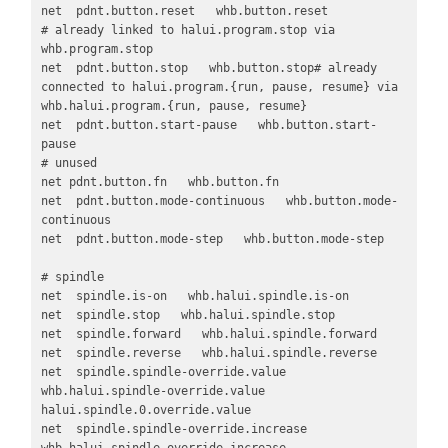
net  pdnt.button.reset   whb.button.reset

# already linked to halui.program.stop via 
whb.program.stop

net  pdnt.button.stop   whb.button.stop# already 
connected to halui.program.{run, pause, resume} via 
whb.halui.program.{run, pause, resume}

net  pdnt.button.start-pause   whb.button.start-
pause   

# unused

net pdnt.button.fn   whb.button.fn

net  pdnt.button.mode-continuous   whb.button.mode-
continuous

net  pdnt.button.mode-step   whb.button.mode-step

# spindle

net  spindle.is-on   whb.halui.spindle.is-on

net  spindle.stop   whb.halui.spindle.stop

net  spindle.forward   whb.halui.spindle.forward

net  spindle.reverse   whb.halui.spindle.reverse

net  spindle.spindle-override.value   
whb.halui.spindle-override.value	
halui.spindle.0.override.value

net  spindle.spindle-override.increase   