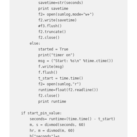
            savetime=str(seconds)

            print savetime

            f2= open(sumlog,mode="w+")

            f2.write(savetime)

            #f3.flush()

            f2.truncate()

            f2.close()

        else:

            started = True

            print("timer on")

            msg = ("Start: %s\n" %time.ctime())

            f.write(msg)

            f.flush()

            t_start = time.time()

            f2= open(sumlog,"r")

            runtime=float(f2.readline())

            f2.close()

            print runtime

    if start_pin_value: 

        seconds= runtime+(time.time() - t_start)

        m, s = divmod(seconds, 60)

        hr, m = divmod(m, 60)

        h["seconds"]=s
