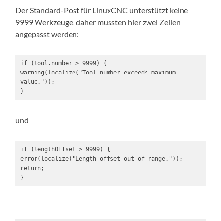
Der Standard-Post für LinuxCNC unterstützt keine
9999 Werkzeuge, daher mussten hier zwei Zeilen
angepasst werden:
if (tool.number > 9999) {

warning(localize("Tool number exceeds maximum 
value."));

}
und
if (lengthOffset > 9999) {

error(localize("Length offset out of range."));

return;

}