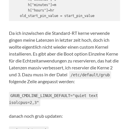
        h["minutes"]=m

        h["hours"]=hr

    old_start_pin_value = start_pin_value
Da ich inzwischen die Standard-RT kerne verwende
gingen meine Latenzen in letzter zeit hoch, doch ich
wollte eigentlich nicht wieder einen custom Kernel
installieren. Es gibt aber die Boot option Einzelne Kerne
für die Echtzeitanwendungen zu reservieren, das hat die
Latenzen massiv verbessert, ich reservier die Kerne 2
und 3. Dazu muss in der Datei
/etc/default/grub
folgende Zeile angepasst werden:
GRUB_CMDLINE_LINUX_DEFAULT="quiet text
isolcpus=2,3"
danach noch grub updaten: