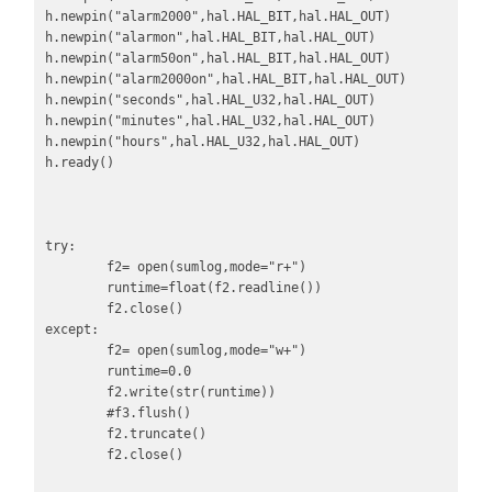
h.newpin("alarm2000",hal.HAL_BIT,hal.HAL_OUT)

h.newpin("alarmon",hal.HAL_BIT,hal.HAL_OUT)

h.newpin("alarm50on",hal.HAL_BIT,hal.HAL_OUT)

h.newpin("alarm2000on",hal.HAL_BIT,hal.HAL_OUT)

h.newpin("seconds",hal.HAL_U32,hal.HAL_OUT)

h.newpin("minutes",hal.HAL_U32,hal.HAL_OUT)

h.newpin("hours",hal.HAL_U32,hal.HAL_OUT)

h.ready()

try:

        f2= open(sumlog,mode="r+")

        runtime=float(f2.readline())

        f2.close()

except:

        f2= open(sumlog,mode="w+")

        runtime=0.0

        f2.write(str(runtime))

        #f3.flush()

        f2.truncate()

        f2.close()
