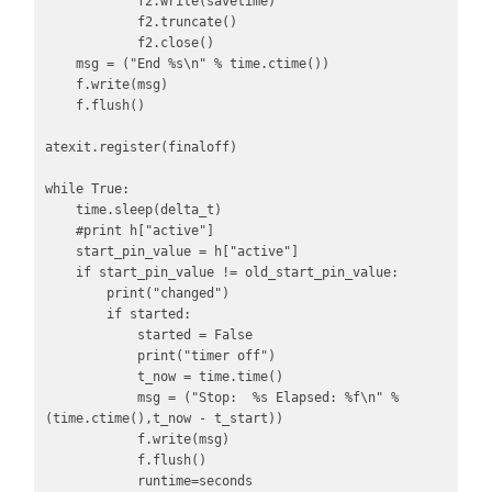
            f2.write(savetime)

            f2.truncate()

            f2.close()

    msg = ("End %s\n" % time.ctime())

    f.write(msg)

    f.flush()

atexit.register(finaloff)

while True:

    time.sleep(delta_t)

    #print h["active"]

    start_pin_value = h["active"]

    if start_pin_value != old_start_pin_value:

        print("changed")

        if started:

            started = False

            print("timer off")

            t_now = time.time()

            msg = ("Stop:  %s Elapsed: %f\n" % 
(time.ctime(),t_now - t_start))

            f.write(msg)

            f.flush()

            runtime=seconds
