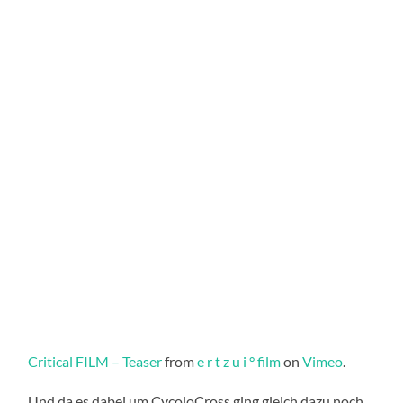
Critical FILM – Teaser
from
e r t z u i ° film
on
Vimeo
.
Und da es dabei um CycoloCross ging gleich dazu noch