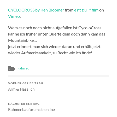
CYCLOCROSS by Ken Bloomer
from
e r t z u i ° film
on
Vimeo
.
Wem es noch noch nicht aufgefallen ist CycoloCross
kanne ich früher unter Querfeldein doch dann kam das
Mountainbike…
jetzt erinnert man sich wieder daran und erhält jetzt
wieder Aufmerksamkeit, zu Recht wie ich finde!
Fahrrad
VORHERIGER BEITRAG
Arm & Hässlich
NÄCHSTER BEITRAG
Rahmenbauforum.de online