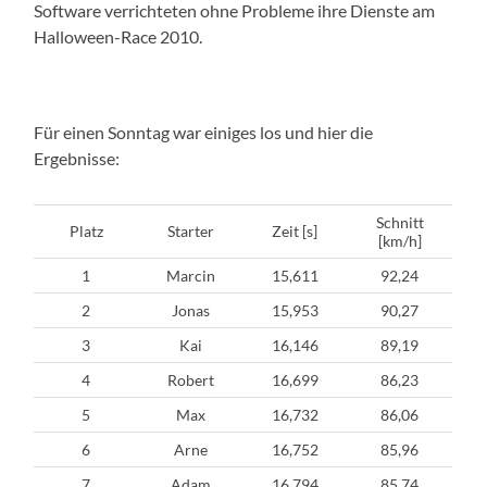
Software verrichteten ohne Probleme ihre Dienste am
Halloween-Race 2010.
Für einen Sonntag war einiges los und hier die
Ergebnisse:
Schnitt
Platz
Starter
Zeit [s]
[km/h]
1
Marcin
15,611
92,24
2
Jonas
15,953
90,27
3
Kai
16,146
89,19
4
Robert
16,699
86,23
5
Max
16,732
86,06
6
Arne
16,752
85,96
7
Adam
16,794
85,74